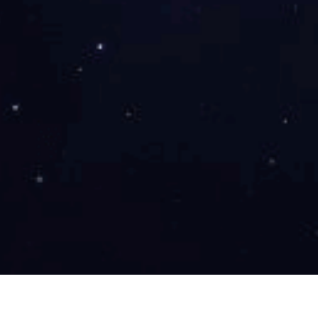
8688体育 - 专业体育资讯与赛事直
播平台✅8688.com✅,8688体育
官网入口为您提供最新资讯,赛事在
线直播, 8688足球网页版入口竞猜,
支持APP下载,实时更新比赛动
态,8688体育涵盖精彩视频集锦与深
度赛事分析,让您随时随地掌握第一
手信息,畅享高清直播体验.
地址:
辽宁省沈阳市沈河区方南路6
号6-128（301-309）
电话:
13865006052
邮箱:
yellowing@mac.com
Copyright © 2026 - 版权所有
8688体育 - 专业