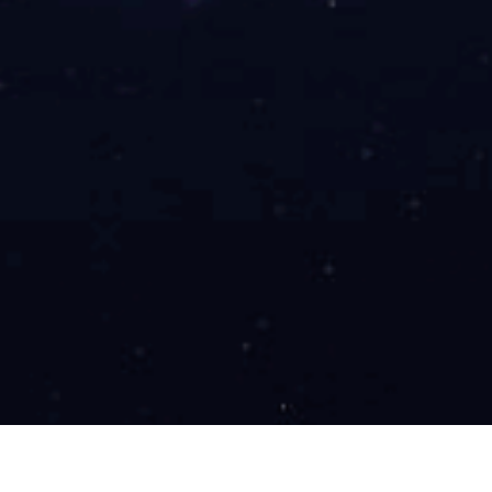
社交平台
SiteMap