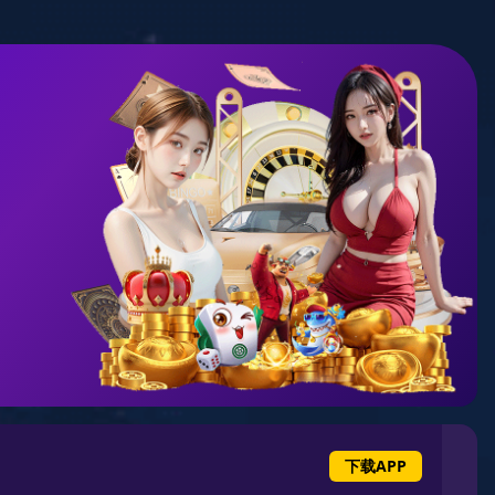
市沈河区方南路6号6-128（301-309）
首页
介绍
8688体育
成效展示
云端资讯
云端资讯
首页
云端资讯