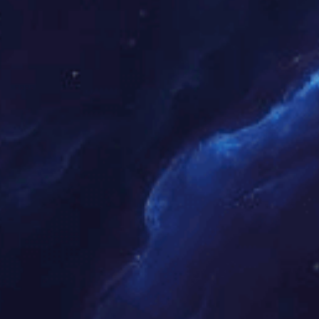
的改善也有着重要作用。游泳能够释放压力，促进情绪
，使人在水中的运动更具放松感，从而有效缓解因工
来内心的平静，减少焦虑和抑郁的症状。这是因为游泳
球盟会网站
种物质能让人感到愉悦和轻松。尤其是对于
为一种有效的放松方式，帮助他们释放负面情绪。
常游泳的人通常会感觉到更好的睡眠，体内的疲劳和压
睡眠有助于增强身体的恢复力，保持良好的精神状态。
运动方式，更是一种有效的心理调节手段。