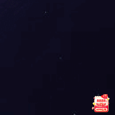
2026-07-25
22号亚马尔足球明星
2026-07-24
2023年度全球足球
2026-07-23