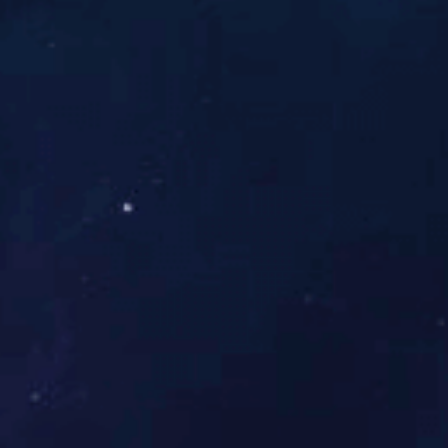
导航
介绍
8688体育
成效展示
云端资讯
服务类型
联系
8688足球