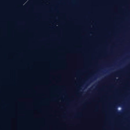
研究发现，定期游泳的人群，比起不运
泳能够增加心脏的泵血量，提高静息心
年人群，游泳是一项非常适合的运动方
2、增强免疫系统
游泳不仅能强健心肺功能，还能有效提
胞、B细胞等，会在运动过程中得到激
侵。科学研究表明，适度的游泳锻炼能
除体内的细菌、病毒和其他有害物质。
此外，游泳对于提高自然杀伤细胞（N
的重要组成部分，能够直接杀死被病毒
性得到了有效提升，从而增强了免疫系
然而，需要注意的是，游泳的运动量要
出现疲劳、易感染等现象。因此，保持
系统的关键。总的来说，游泳作为一种