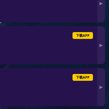
具风味的精致甜品系列
独具风味的精致甜品系列，从四个方面展开详细阐述。
次，剖析制作工艺与精致风格；接着讨论品牌传承与创
重要意义。通过这些内容的探讨，可更深入了解这一甜