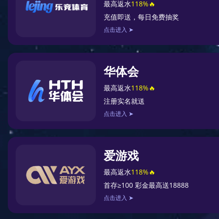
甜美诱惑：独
2026-01-04
文章摘要：本文将深入探讨甜美诱惑：
首先，探究其独特口味与原料选用；其
新发展；最后探讨甜品在现代生活中的