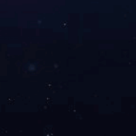
热门推荐
介绍
8688体育
成效展示
云端资讯
服务类型
联系
8688足球