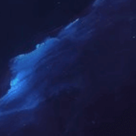
推荐文章
与好友共享足球盛宴一
2026-08-07
下一站的足球明星梦想
2026-08-06
上海篮球队耐力对比深
2026-07-30
上海排球队边路渗透战