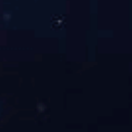
5号球衣足球明星队
2026-07-25
22号亚马尔足球明
2026-07-24