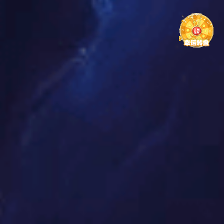
待。希望未来能够见证更多这样令人热血沸腾的
人机大战，引导年轻人去热爱这项伟大的运动！
上一篇
下一篇
导航