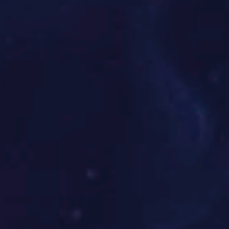
总体而言，两队在本场比赛中的战术执行力都相
当高，各自发挥出了自身特点。然而，由于临场
发挥以及个别关键时刻判断失误，使得最终结果
未能如愿以偿。这样的高水平交手无疑给双方带
来了很好的磨砺，有助于今后的成长提升。
4、赛后的总结与反思
经过90分钟激烈拼搏后，这场精彩对决以平局收
尾，对于双方来说都是一次重要考验。从结果上
来看，不论是对于曼城还是川崎前锋，都可谓是
一种鼓励，因为彼此都有所收获。同时，这样的
一次交流也让两支球队意识到了自己存在的问
题，以及需要改进之处。例如，对于曼城来说，
需要更多地强化面对密集防守时如何创造机会，