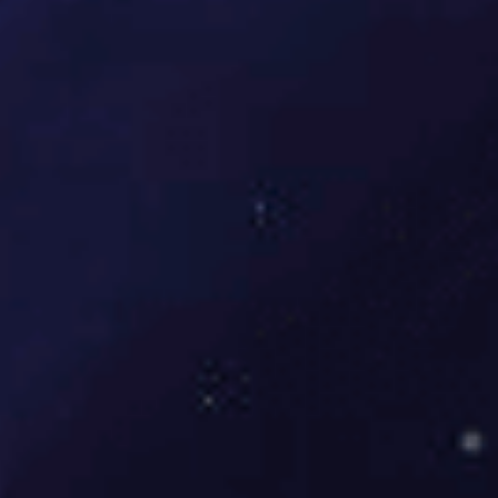
介绍
8688体育
成效展示
云端资讯
服务类型
联系
8688足球
推荐文章