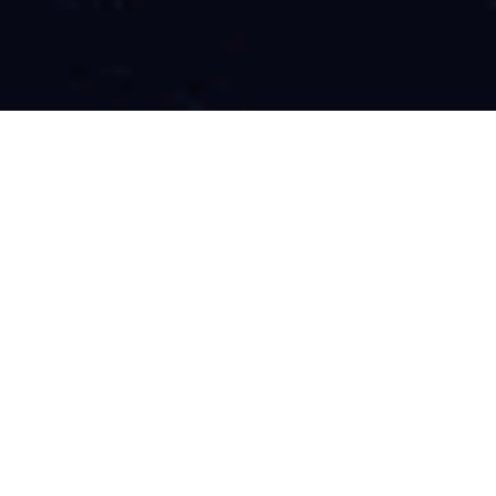
云端资讯
服务类型
联系
8688足球
热门推荐
邮箱订阅
社交平台