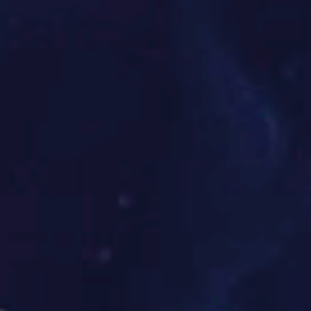
4、个人技术与心理素质
个人技术水平直接影响着一支球队整体表现，而
北京羽毛球队正是凭借扎实过硬的基本功奠定了
胜利基础。从发球到接杀，再到防守反击，每位
队员都经过系统化训练，以确保在关键时刻能够
做出正确判断并展现出色技艺。
同时，心理素质也是影响运动员表现的重要因
素。在高压环境下，北京队员们普遍展现出较强
心理承受能力，即便身处逆境也能保持冷静。他
们懂得如何调动情绪，并用积极心态面对挑战，
这让他们能稳住阵脚，从容应对各种复杂局面。
此外，通过参加大量高水平赛事积累经验，北京
羽毛球队逐渐培养起一种“永不言弃”的精神文化。
这种文化不仅增强了个体抗压能力，更深深渗透
至整个团队之中，使得每位成员都愿意为集体荣