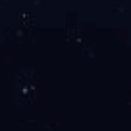
更新比赛动态,8688体育涵盖精彩视频集锦与深度赛事分析,
让您随时随地掌握第一手信息,畅享高清直播体验.
地址:
辽宁省沈阳市沈河区方南路6号6-128（301-309）
电话:
13865006052
邮箱:
yellowing@mac.com
导航
介绍
8688体育
成效展示
云端资讯
服务类型
联系
8688足球