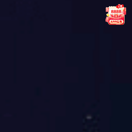
上海排球队与成都排
2026-07-29
上帝救不了足球明星
2026-07-29
七位足球明星的精彩
2026-07-28
OPPO手机广告中
2026-07-27