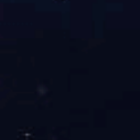
8688体育 - 专业体育资讯与赛事直播平台
✅8688.com✅,8688体育官网入口为您提供最新资讯,赛
事在线直播, 8688足球网页版入口竞猜,支持APP下载,实时
更新比赛动态,8688体育涵盖精彩视频集锦与深度赛事分析,
让您随时随地掌握第一手信息,畅享高清直播体验.
地址:
辽宁省沈阳市沈河区方南路6号6-128（301-309）
电话:
13865006052
邮箱:
yellowing@mac.com
导航
介绍
8688体育
成效展示
云端资讯