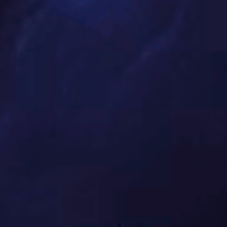
成效展示
云端资讯
服务类型
联系
8688足球
推荐文章