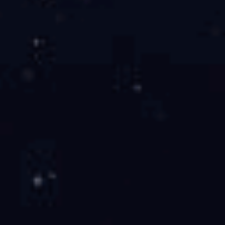
服务类型
联系
8688足球
热门推荐
邮箱订阅
社交平台