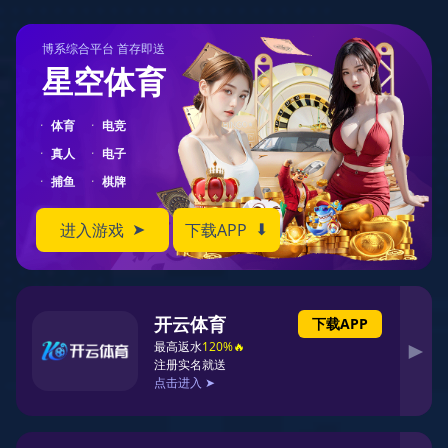
成效展示
首页
成效展示