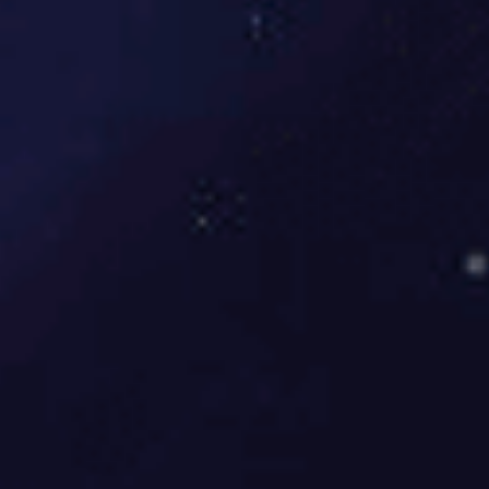
与好友共享足球盛宴
2026-08-07
下一站的足球明星梦
2026-08-06
上海篮球队耐力对比
2026-07-30
上海排球队边路渗透
2026-07-30