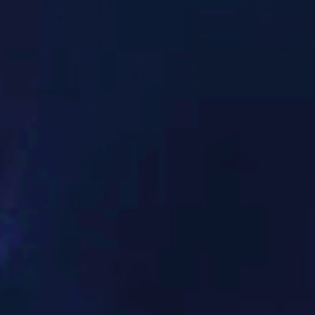
此外，勇士精神还表现在球员在关键时刻敢于承
担责任。例如，在比赛临近结束时，处于决定胜
负的关键时刻，一些球员敢于站出来接管比赛，
不怕承受压力，凭借精准的投篮或者关键的防守
帮助球队逆转或锁定胜局。勇士精神就是在这种
极限时刻展现出的决心与胆略。
2、团队协作的重要性
虽然勇士精神能够激励个人奋勇向前，但篮球毕
竟是一项团队运动，单打独斗并不能决定胜负，
真正的胜利离不开团队协作。篮球比赛是一项高
度集体化的运动，每个球员的行动都与团队紧密
相连，只有通过默契的配合才能发挥出最强的战
斗力。
在篮球赛场上，团队协作最明显的体现就是进攻
与防守的配合。进攻端，球员之间需要通过精准
的传球、无球跑动和挡拆等配合方式创造得分机